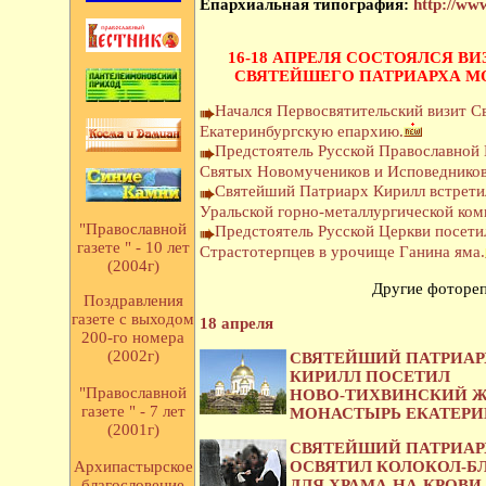
Епархиальная типография:
http://ww
16-18 АПРЕЛЯ СОСТОЯЛСЯ В
СВЯТЕЙШЕГО ПАТРИАРХА М
Начался Первосвятительский визит С
Екатеринбургскую епархию.
Предстоятель Русской Православной 
Святых Новомучеников и Исповедников
Святейший Патриарх Кирилл встретил
Уральской горно-металлургической ком
"Православной
Предстоятель Русской Церкви посети
газете " - 10 лет
Страстотерпцев в урочище Ганина яма.
(2004г)
Другие фоторе
Поздравления
газете с выходом
18 апреля
200-го номера
(2002г)
СВЯТЕЙШИЙ ПАТРИАР
КИРИЛЛ ПОСЕТИЛ
"Православной
НОВО-ТИХВИНСКИЙ 
газете " - 7 лет
МОНАСТЫРЬ ЕКАТЕРИ
(2001г)
СВЯТЕЙШИЙ ПАТРИАР
ОСВЯТИЛ КОЛОКОЛ-Б
Архипастырское
ДЛЯ ХРАМА-НА-КРОВИ
благословение