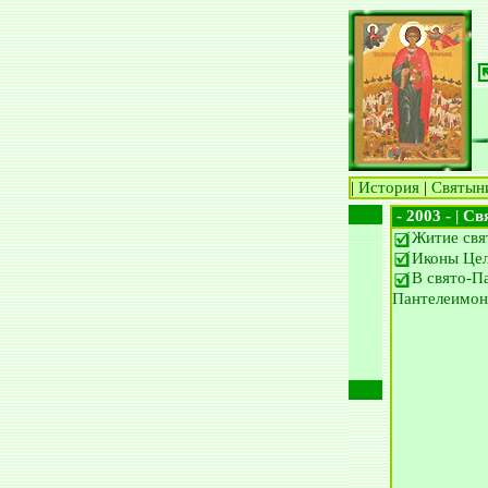
|
История
|
Святын
- 2003 - | С
Житие свя
Иконы Цел
В свято-П
Пантелеимон