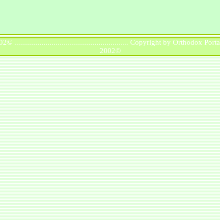
........................................................ Copyright by Orthodox Por
2002©