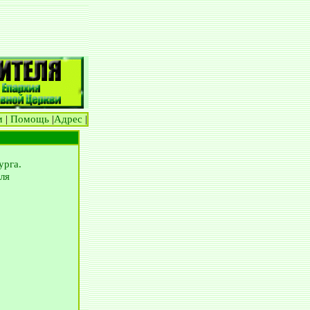
м
|
Помощь
|
Адрес
|
урга.
ля