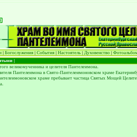
и
|
Богослужения
|
События
|
Настоятель
|
Духовенство
|
Фотоальбо
вятыни |
того великомученника и целителя Пантелеимона.
ителя Пантелеимона в Свято-Пантелеимоновском храме Екатеринб
антелеимоновском храме пребывает частица Святых Мощей Целите
а.