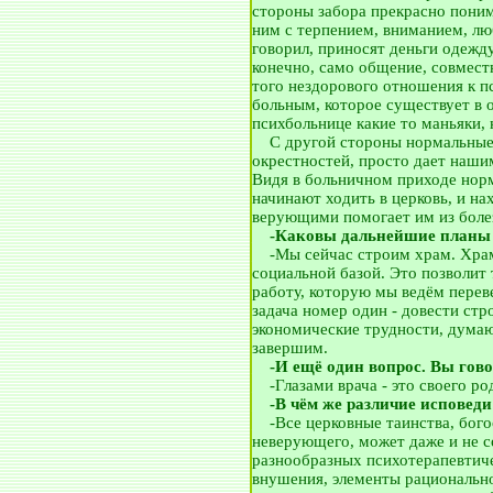
стороны забора прекрасно поним
ним с терпением, вниманием, лю
говорил, приносят деньги одежд
конечно, само общение, совмест
того нездорового отношения к п
больным, которое существует в о
психбольнице какие то маньяки, н
__
С другой стороны нормальные
окрестностей, просто дает нашим
Видя в больничном приходе норм
начинают ходить в церковь, и н
верующими помогает им из болез
__
-Каковы дальнейшие планы 
__
-Мы сейчас строим храм. Хра
социальной базой. Это позволит
работу, которую мы ведём перев
задача номер один - довести стр
экономические трудности, думаю
завершим.
__
-И ещё один вопрос. Вы говор
__
-Глазами врача - это своего р
__
-В чём же различие исповеди
__
-Все церковные таинства, бог
неверующего, может даже и не 
разнообразных психотерапевтич
внушения, элементы рационально