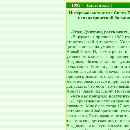
- 1999 - | Настоятель |
Интервью настоятеля Свято-
психиатрической больниц
__
-Отец Дмитрий, расскажите,
__
-
В церковь я пришел в 1982 го
атеистической литературы. Уже 
цитат и не всегда умность крит
Новый Завет. И, несмотря на то,
уголовном кодексе, за привлече
Владимир Зязев, тогда он служил 
недалеко от Тюмени дал почитат
беседовал со мной, отвечал на м
пришел к мысли, что где-то что-
меня исповедоваться и причастит
допускать, что есть что-то высш
Христа. Закончил школу. Поступ
__
-
Что вас побудило поступит
__
-С христианской точки зрени
ближним. Мне было тогда 17 лет, 
ветеринарной лаборатории, уха
кроликами, Быть врачом, лечить 
то - моя еще детская мечта и вп
Владимира я поступил в медицин