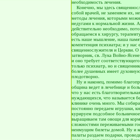
необходимость лечения.
__
Конечно, мы здесь священнос
собой врачей, не заменяем их, н
методы лечения, которыми мож
недугами к нормальной жизни. А
действительно необходимо, потом
обращаемся к хирургу, терапевту 
есть наше мышление, наша память
компетенция психиатра; и у нас е
священнослужителя и Церкви. О 
затворник, св. Лука Войно-Ясене
и оно требует соответствующего
только психиатр, но и священник
более душевных имеет духовную
плодотворно.
__
Ну и наконец, помимо благопр
община ведет в лечебнице и бол
что у нас есть благотворительна
нуждающихся, что называется бе
клинике очень много. Мы собира
постоянно передаем игрушки, кн
курируем подсобное больничное х
выращиваем там овощи для корм
сложностями переживаемыми гос
неимущим билеты домой. Ну и к
палаты раздаем подарки, провод