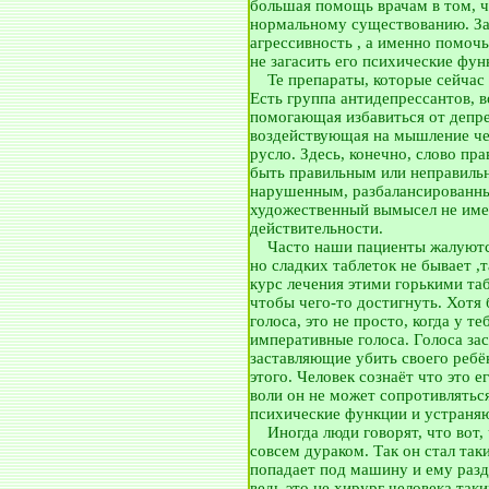
большая помощь врачам в том, ч
нормальному существованию. За
агрессивность , а именно помочь
не загасить его психические фун
__
Те препараты, которые сейчас
Есть группа антидепрессантов, 
помогающая избавиться от депре
воздействующая на мышление че
русло. Здесь, конечно, слово п
быть правильным или неправиль
нарушенным, разбалансированным
художественный вымысел не им
действительности.
__
Часто наши пациенты жалуютс
но сладких таблеток не бывает ,
курс лечения этими горькими та
чтобы чего-то достигнуть. Хотя 
голоса, это не просто, когда у те
императивные голоса. Голоса за
заставляющие убить своего ребён
этого. Человек сознаёт что это 
воли он не может сопротивляться
психические функции и устраняю
__
Иногда люди говорят, что вот,
совсем дураком. Так он стал таки
попадает под машину и ему разд
ведь это не хирург человека таки