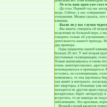
довольны вот этим взаимодейст
__
-То есть ваш храм уже стал 
__
-Да стал. Первый год нас восп
моде. Сейчас, у нас совершенно
отношения. Можно сказать, что
клиники.
__
-Были ли у вас случаи чудес
__
-Вы знаете, говорить об исце
исцеления по большой вере, а м
говорить только об улучшениях с
деятельность нашего прихода. Н
два примера.
__
Одна пациентка нашей клиник
больше 20 лет. У неё вторая гр
постоянные галлюцинации, голос
Только выписывалась и снова поп
очень заинтересовалась ,крестила
исповедоваться и причащаться.
остались, но галлюцинации, голо
появлялись, то она научилась б
она живёт в интернате, поскольк
нет квартиры, в больнице уже нес
находится не другом краю города
воскресенье, берет литературу в
встретить, то не никогда не под
заболеванию. Это красивая, норм
__
Второй случай касается телес