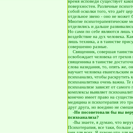
время исповеди существует какой
поверхностен. Различные психо
собой осколки того, что даёт цер
отдельное звено - оно не может
Многие психотерапевтические м
отделились и дальше развивались
Но сами по себе являются лишь 
воздействие на дух человека. Ка
лишь техника, а в таинстве прис
совершенно разные.
__
Священник, совершая таинство
освобождает человека от грехов
священника в таинстве достаточ
слова назидания, то, опять же, о
научает человека евангельским и
психоанализ, чтобы раскрутить к
психоаналитика очень важна. Те
психоанализе зависят от самого 
комплексы выявляет психоаналити
конечно имеет право на существо
медицина и психотерапия это т
друг друга, но воедино не смеш
__
-Но посоветовали бы вы вер
психоанализа?
__
-Вы знаете, я думаю, что вер
Психотерапия, все таки, больше 
они для всех. Я думаю что для 