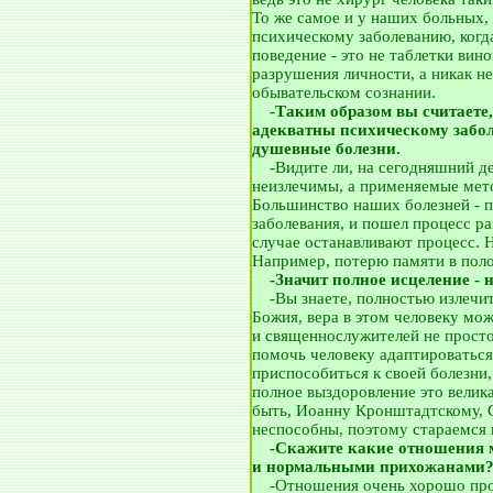
То же самое и у наших больных, 
психическому заболеванию, когд
поведение - это не таблетки вин
разрушения личности, а никак не
обывательском сознании.
__
-Таким образом вы считаете
адекватны психическому забо
душевные болезни.
__
-Видите ли, на сегодняшний д
неизлечимы, а применяемые мет
Большинство наших болезней - 
заболевания, и пошел процесс р
случае останавливают процесс. Н
Например, потерю памяти в пол
__
-Значит полное исцеление - 
__
-Вы знаете, полностью излечи
Божия, вера в этом человеку мож
и священнослужителей не просто 
помочь человеку адаптироваться
приспособиться к своей болезни,
полное выздоровление это велик
быть, Иоанну Кронштадтскому, 
неспособны, поэтому стараемся 
__
-Скажите какие отношения 
и нормальными прихожанами
__
-Отношения очень хорошо про