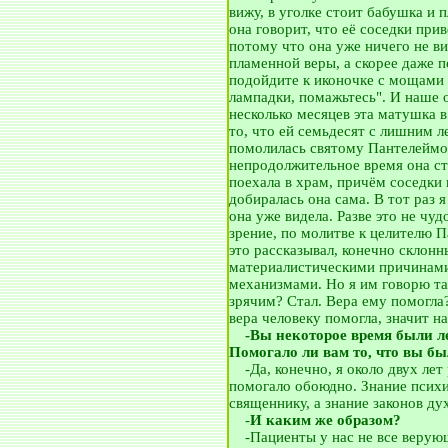
вижу, в уголке стоит бабушка и 
она говорит, что её соседки прив
потому что она уже ничего не ви
пламенной веры, а скорее даже п
подойдите к иконочке с мощами 
лампадки, помажьтесь". И наше 
несколько месяцев эта матушка 
то, что ей семьдесят с лишним л
помолилась святому Пантелеймону
непродолжительное время она ста
поехала в храм, причём соседки 
добиралась она сама. В тот раз я
она уже видела. Разве это не чу
зрение, по молитве к целителю 
это рассказывал, конечно склонн
материалистическими причинами
механизмами. Но я им говорю так
зрячим? Стал. Вера ему помогла?
вера человеку помогла, значит на
__
-Вы некоторое время были 
Помогало ли вам то, что вы б
__
-Да, конечно, я около двух лет
помогало обоюдно. Знание психи
священнику, а знание законов ду
__
-
И каким же образом?
__
-Пациенты у нас не все верую