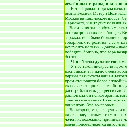
лечебницах страны, или ваш 
__
-Есть. Правда когда мы начал
иконы Божией Матери Целительн
Москве на Каширском шоссе. Сей
Сербского, и в других больница
__
Всем понятна необходимость х
психиатрических лечебницах. Вед
зарождались, были большие спор
говорили, что религия, с её мис
усугубить болезнь. Другие - нао
победить болезнь, что вера возв
бытия.
__
-
Что об этом думают соврем
__
-У нас такой дискуссии просто
восприняли эту идею очень хоро
первые результаты нашей деяте
храм становятся более спокойн
сказывается просто само богос
расстройствами, депрессиями. И
рациональной психотерапии, ког
советы священника.То есть докт
пациентов. Это во-первых.
__
Во вторых, мы, священники пр
на лечение, потому что у многи
лечения, нежелание принимать л
врача присоединяется авторитет