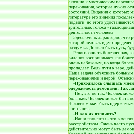
склонно к мистическим пережив
переживания, которые нужно отд
состояний. Видения о которых м
литературе это видения посылае
подвиги, но этого удостаиваются
зрительные, голоса - галлюцинац
деятельности человека.
__
Здесь очень характерно, что р
которой человек идет определен
раздумья. Должен быть путь, буд
__
Религиозность болезненная, ко
видения воспринимает как божес
очень набожным, но когда болезн
пропадает. Ведь пути к вере, де
Наша задача объяснить больным
переживаниями и верой. Объясни
__
-Приходилось слышать мнени
одержимость демонами. Так ли
__
-Нет, это не так. Человек мо
больным. Человек может быть п
Человек может быть одержимым,
состояния.
__
-И как их отличить?
__
-Наши пациенты - это в осно
расстройством. Очень часто пу
действительно могут быть демон