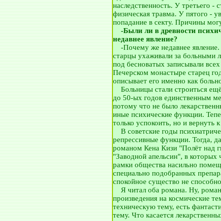
наследственность. У третьего - 
физическая травма. У пятого - у
попадание в секту. Причины мог
__
-Были ли в древности психи
недавнее явление?
__
-Почему же недавнее явление.
старцы ухаживали за больными л
под бесноватых записывали всех
Печерском монастыре старец го
описывает его именно как больно
__
Больницы стали строиться ещё
до 50-ых годов единственным м
потому что не было лекарственн
иные психические функции. Тепе
только успокоить, но и вернуть 
__
В советские годы психиатрич
репрессивные функции. Тогда, да
романом Кена Кизи "Полёт над 
"Заводной апельсин", в которых
рамки общества насильно помещ
специально подобранных препара
спокойное существо не способно
__
Я читал оба романа. Ну, рома
произведения на космические те
техническую тему, есть фантаст
тему. Что касается лекарственных