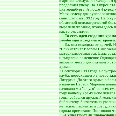
в армию. Отслужил в Северном 
продолжил учебу. На 3 курсе ста
Екатеринбурга. А после 4 курса
Мелхиседеку для рукоположения.
сане. Это был 1992 год. На 6 ку
областной психиатрической боль
выразили желание, чтобы здесь 
как то окормляли.
__
-
То есть идея создания храм
лечебницы исходила от врачей.
__
-Да, она исходила от врачей. 
"Психиатрия" Игорем Николаевич
материализовываться. Была созда
и выделено помещение Одновре
выбрали место для будущего ст
храма.
21 сентября 1993 года в обуст
клуба, переехавшего в новое зд
Литургия. До этого храма в боль
накануне Первой Мировой войны,
начинали мы "с нуля" во всех см
году нашему храму исполняется 
годы: собрался дружный коллект
библиотеку. Значительно увелич
не только пациенты и сотрудники
города приезжают. Постоянно чт
__
-
Существуют ли православны