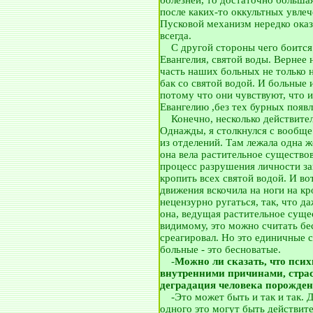
болезней, то достаточно большая
после каких-то оккультных увлеч
Пусковой механизм нередко оказ
всегда.
__
С другой стороны чего боится
Евангелия, святой воды. Вернее н
часть наших больных не только н
бак со святой водой. И больные 
потому что они чувствуют, что и
Евангелию ,без тех бурных появ
__
Конечно, несколько действите
Однажды, я столкнулся с вообще
из отделений. Там лежала одна ж
она вела растительное существов
процесс разрушения личности заш
кропить всех святой водой. И в
движения вскочила на ноги на кр
нецензурно ругаться, так, что д
она, ведущая растительное суще
видимому, это можно считать бе
среагировал. Но это единичные с
больные - это бесноватые.
__
-
Можно ли сказать, что псих
внутренними причинами, страст
деградация человека порожде
__
-Это может быть и так и так. 
одного это могут быть действите