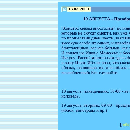
13.08.2003
19 АВГУСТА - Преобра
[Христос сказал апостолам]: истинн
которые не скусят смерти, как уже
по прошествии дней шести, взял Ии
высокую особо их одних, и преобр
блистающими, весьма белыми, как с
И явился им Илия с Моисеем; и бес
Иисусу: Равви! хорошо нам здесь б
и одну Илии. Ибо не знал, что сказ
облако, осеняющее их, и из облака
возлюбленный; Его слушайте.
18 августа, понедельник, 16-00 - в
исповедь.
19 августа, вторник, 09-00 - празд
(яблок, винограда и др.)
[
обс