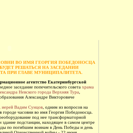
СОВНИ ВО ИМЯ ГЕОРГИЯ ПОБЕДОНОСЦА
 БУДЕТ РЕШАТЬСЯ НА ЗАСЕДАНИИ
ТА ПРИ ГЛАВЕ МУНИЦИПАЛИТЕТА.
ационное агентство Екатеринбургской
редное заседание попечительского совета
храма
лександра Невского города Верхняя Тура
,
 образования Александре Викторовиче
, иерей Вадим Сунцов
, одним из вопросов на
в городе часовни во имя Георгия Победоносца.
переоборудование под нее трансформаторной
и здание подстанции, находящее в самом центре
хиды по погибшим воинам в День Победы и день
еликой Отечественной войны - 22 июня,