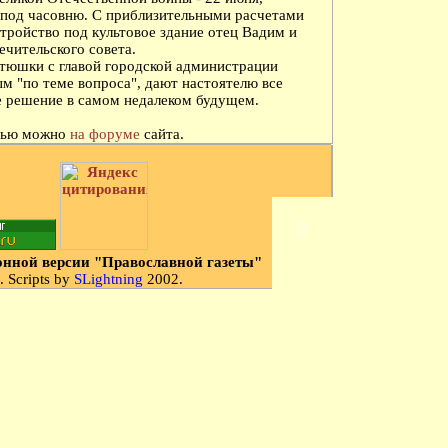
 под часовню. С приблизительными расчетами
стройство под культовое здание отец Вадим и
чительского совета.
тюшки с главой городской администрации
 "по теме вопроса", дают настоятелю все
е решение в самом недалеком будущем.
атью можно
на форуме
сайта.
тронной версии "Православной газеты"
 Scripts by
SLightning
2002.