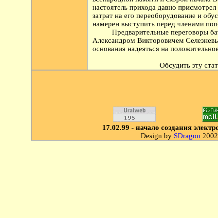
настоятель прихода давно присмотрел
затрат на его переоборудование и обу
намерен выступить перед членами попе
Предварительные переговоры ба
Александром Викторовичем Селезневым
основания надеяться на положительно
Обсудить эту ст
17.02.99 - начало создания элек
Design by
SDragon
2002.