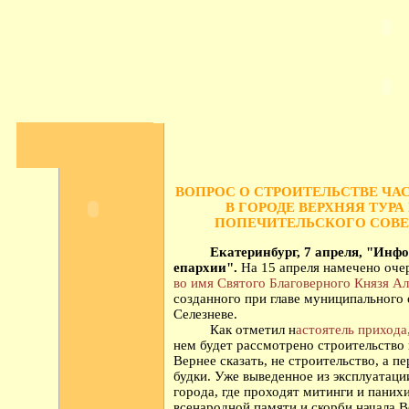
ВОПРОС О СТРОИТЕЛЬСТВЕ ЧА
В ГОРОДЕ ВЕРХНЯЯ ТУРА
ПОПЕЧИТЕЛЬСКОГО СОВЕ
Екатеринбург, 7 апреля, "Информ
епархии".
На 15 апреля намечено оче
во имя Святого Благоверного Князя А
созданного при главе муниципального
Селезневе.
Как отметил н
астоятель прихода
нем будет рассмотрено строительство 
Вернее сказать, не строительство, а 
будки. Уже выведенное из эксплуатаци
города, где проходят митинги и пани
всенародной памяти и скорби начала В